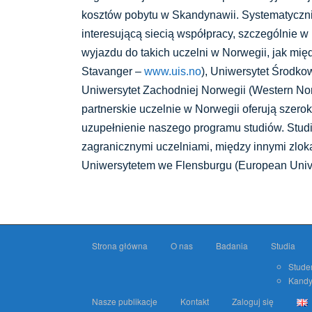
kosztów pobytu w Skandynawii. Systematycznie
interesującą siecią współpracy, szczególnie 
wyjazdu do takich uczelni w Norwegii, jak międ
Stavanger –
www.uis.no
), Uniwersytet Środko
Uniwersytet Zachodniej Norwegii (Western No
partnerskie uczelnie w Norwegii oferują szero
uzupełnienie naszego programu studiów. Stud
zagranicznymi uczelniami, między innymi zlo
Uniwersytetem we Flensburgu (European Univ
Strona główna
O nas
Badania
Studia
Stude
Kandy
Nasze publikacje
Kontakt
Zaloguj się