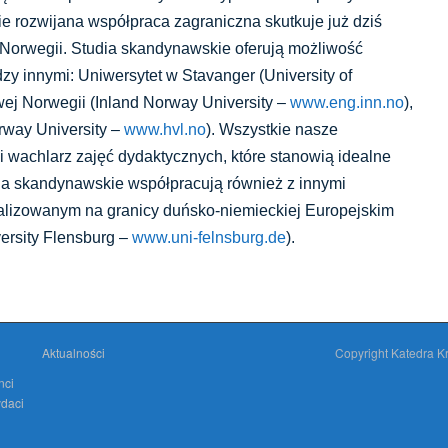
 rozwijana współpraca zagraniczna skutkuje już dziś
w Norwegii. Studia skandynawskie oferują możliwość
zy innymi: Uniwersytet w Stavanger (University of
wej Norwegii (Inland Norway University –
www.eng.inn.no
),
rway University –
www.hvl.no
). Wszystkie nasze
ki wachlarz zajęć dydaktycznych, które stanowią idealne
ia skandynawskie współpracują również z innymi
kalizowanym na granicy duńsko-niemieckiej Europejskim
ersity Flensburg –
www.uni-felnsburg.de
).
Aktualności
Copyright Katedra 
nci
daci