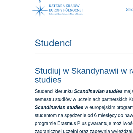
Str
Studenci
Studiuj w Skandynawii w
studies
Studenci kierunku
Scandinavian studies
mają
semestru studiów w uczelniach partnerskich K
Scandinavian studies
w europejskim progra
studentom na spędzenie od 6 miesięcy do nawe
programie Erasmus Plus gwarantuje możliwość
zagranicznej uczelni oraz zapewnia wyjeżdza