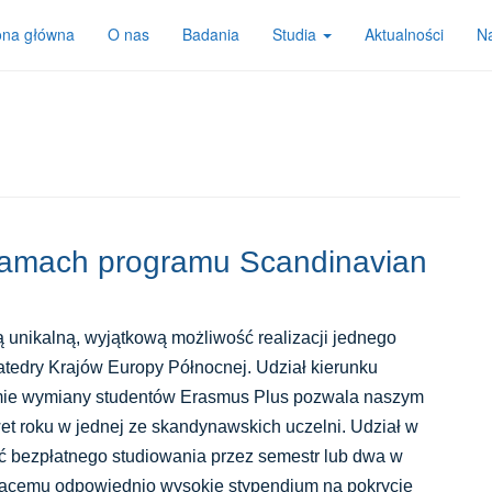
ona główna
O nas
Badania
Studia
Aktualności
Na
 ramach programu Scandinavian
 unikalną, wyjątkową możliwość realizacji jednego
atedry Krajów Europy Północnej. Udział kierunku
mie wymiany studentów Erasmus Plus pozwala naszym
t roku w jednej ze skandynawskich uczelni. Udział w
 bezpłatnego studiowania przez semestr lub dwa w
jącemu odpowiednio wysokie stypendium na pokrycie